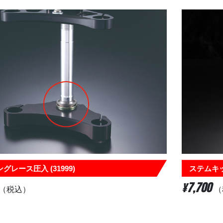
グレース圧入 (31999)
ステムキッ
¥7,700
（税込）
（