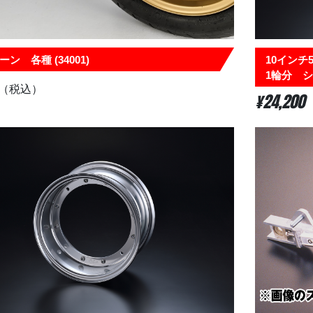
ン 各種 (34001)
10インチ
1輪分 シル
（税込）
¥24,200