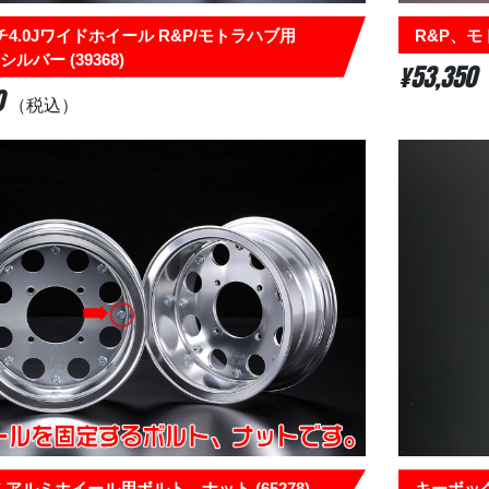
チ4.0Jワイドホイール R&P/モトラハブ用
R&P、モト
ルバー (39368)
¥53,350
0
（税込）
 アルミホイール用ボルト、ナット (65278)
キーボック