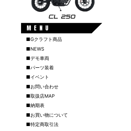
MENU
■Gクラフト商品
■NEWS
■デモ車両
■パーツ装着
■イベント
■お問い合わせ
■取扱店MAP
■納期表
■お買い物について
■特定商取引法