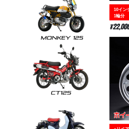
10イン
1輪分 シ
¥22,00
●リペア