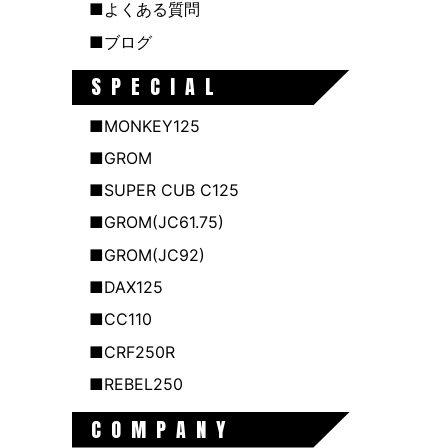
■よくある質問
■ブログ
SPECIAL
■MONKEY125
■GROM
■SUPER CUB C125
■GROM(JC61.75)
■GROM(JC92)
■DAX125
■CC110
■CRF250R
■REBEL250
COMPANY