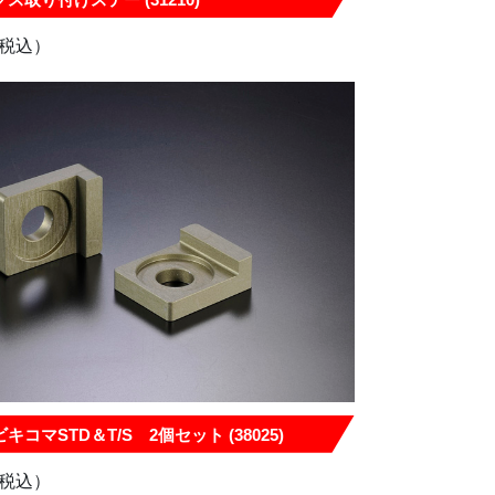
税込）
コマSTD＆T/S 2個セット (38025)
税込）