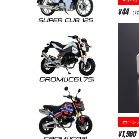
¥44
（
ホーンステ
¥1,980