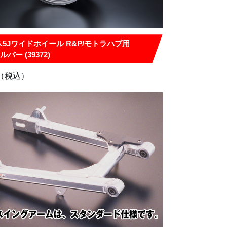
5.5Jワイドホイール R&P/モトラハブ用
バー (39372)
（税込）