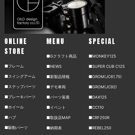
ONLINE
MENU
SPECIAL
STORE
■Gクラフト商品
■MONKEY125
■フレーム
■NEWS
■SUPER CUB C125
■スイングアーム
■新製品情報
■GROM(JC61.75)
■ステップパーツ
■デモ車両
■GROM(JC92)
■ブレーキパーツ
■パーツ装着
■DAX125
■ホイール
■イベント
■CC110
■ハブ
■取扱店MAP
■CRF250R
■駆動パーツ
■納期表
■REBEL250