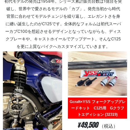
初代モデルの発売は1958年。シリーズ累計販売台数は1億台を突
破し、世界中で愛されるモデルの「カブ」。発売当初から時代
背景に合わせてモデルチェンジを繰り返し、エレガントさを身
に纏い誕生したのがC125です。全体的なフォルムは初代スーパ
ーカブC100を想起させるデザインとなっていながらも、ディス
クブレーキや、キャストホイールでアップデート。そんなC125
を更に上質なバイクへカスタマイズしていきます。
Gcraft×YSS フォークアップグレ
ードキット C125用 Gクラフ
トエディション (32319)
¥49,500
（税込）