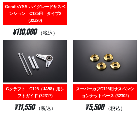
Gcraft×YSS ハイグレードサスペ
ンション C125用 タイプ2
(32320)
¥110,000
（税込）
スーパーカブC125用サスペンシ
Gクラフト C125（JA58）用シ
ョンナットベース (32302)
フトガイド (32317)
¥5,500
¥11,550
（税込）
（税込）