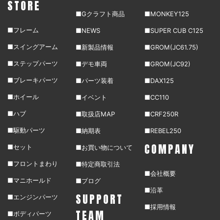
STORE
■Gクラフト商品
■MONKEY125
■フレーム
■NEWS
■SUPER CUB C125
■スイングアーム
■新製品情報
■GROM(JC61.75)
■ステップパーツ
■デモ車両
■GROM(JC92)
■ブレーキパーツ
■パーツ装着
■DAX125
■ホイール
■イベント
■CC110
■ハブ
■取扱店MAP
■CRF250R
■駆動パーツ
■納期表
■REBEL250
COMPANY
■セット
■お買い物について
■フロントまわり
■特定商取引法
■会社概要
■マニホールド
■ブログ
■沿革
SUPPORT
■エンジンパーツ
■採用情報
TEAM
■ボディパーツ