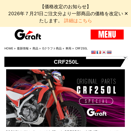
【価格改定のお知らせ】
2026年７月21日ご注文分より一部商品の価格を改定い
✕
たします。
詳細はこちら
MENU
HOME
»
最新情報
»
商品
»
Gクラフト商品
»
車両
»
CRF250L
CRF250L