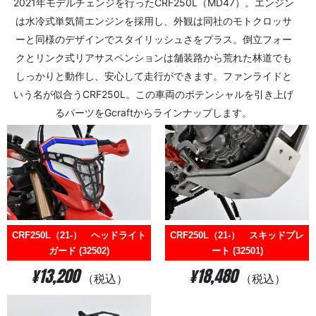
2021年モデルチェンジを行ったCRF250L（MD47）。エンジン
は水冷式単気筒エンジンを採用し、外観は同社のモトクロッサ
ーと同様のデザインでスタイリッシュさをプラス。倒立フォー
クとリンク式リアサスペンションは舗装路から荒れた林道でも
しっかりと動作し、安心して走行ができます。ファンライドと
いう名が似合うCRF250L。この車両のポテンシャルを引き上げ
るパーツをGcraftからラインナップします。
CRF250L（21-） ヘッドライト
CRF250L（21-） スキッドプレ
ガード (32502)
ート (32501)
¥13,200
¥18,480
（税込）
（税込）