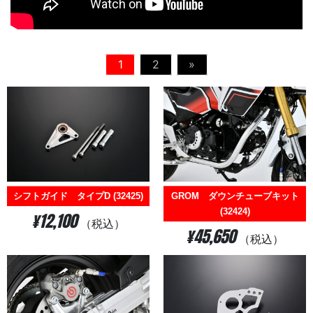
1
2
»
GROM ダウンチューブキット
シフトガイド タイプD (32425)
(32424)
¥12,100
（税込）
¥45,650
（税込）