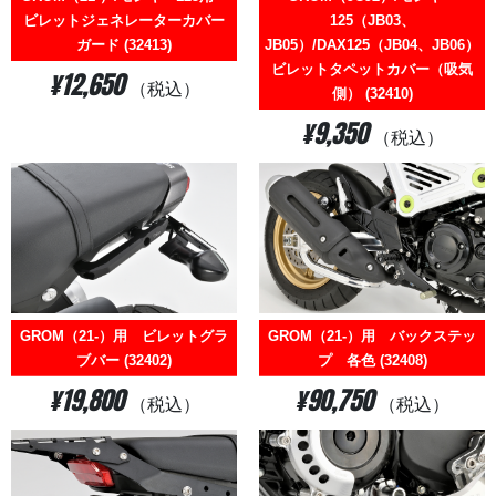
ビレットジェネレーターカバー
125（JB03、
ガード (32413)
JB05）/DAX125（JB04、JB06）
ビレットタペットカバー（吸気
¥12,650
（税込）
側） (32410)
¥9,350
（税込）
GROM（21-）用 ビレットグラ
GROM（21-）用 バックステッ
ブバー (32402)
プ 各色 (32408)
¥19,800
¥90,750
（税込）
（税込）