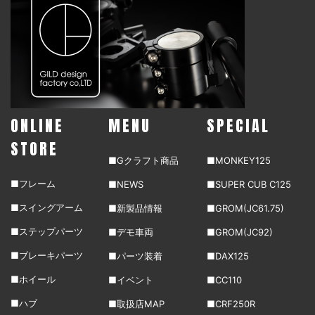
ONLINE
MENU
SPECIAL
STORE
■Gクラフト商品
■MONKEY125
■フレーム
■NEWS
■SUPER CUB C125
■スイングアーム
■新製品情報
■GROM(JC61.75)
■ステップパーツ
■デモ車両
■GROM(JC92)
■ブレーキパーツ
■パーツ装着
■DAX125
■ホイール
■イベント
■CC110
■ハブ
■取扱店MAP
■CRF250R