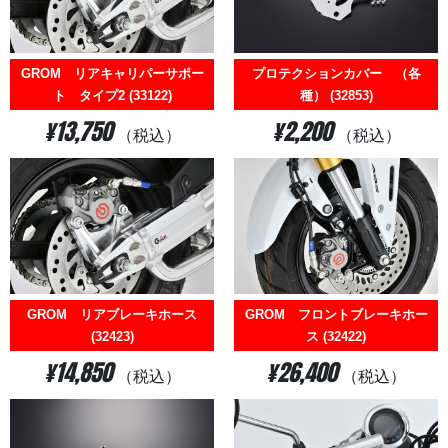
GROM リアキャリパーサポー
プロテクションカバー （各
ト タイプ2 (33122)
種） (32853)
¥13,750
¥2,200
（税込）
（税込）
GROM リアブレーキホース
GROM フロントブレーキホー
(32423)
ス (32422)
¥14,850
¥26,400
（税込）
（税込）