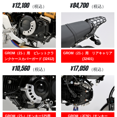
¥12,100
¥84,700
（税込）
（税込）
GROM（21-）用 ビレットクラ
GROM（21-）用 リアキャリア
ンクケースカバーガード (32412)
(32401)
¥10,560
¥17,050
（税込）
（税込）
GROM（21-）/モンキー125用
GROM（JC92）/モンキー