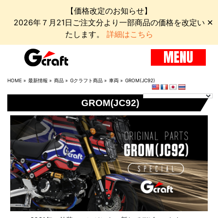
【価格改定のお知らせ】
2026年７月21日ご注文分より一部商品の価格を改定い
✕
たします。
詳細はこちら
MENU
HOME
»
最新情報
»
商品
»
Gクラフト商品
»
車両
»
GROM(JC92)
GROM(JC92)