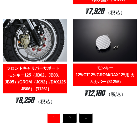
¥7,920
（税込）
モンキー
フロントキャリパーサポート
125/CT125/GROM/DAX125用 カ
モンキー125（JB02、JB03、
ムカバー (31256)
JB05）/GROM（JC92）/DAX125（JB04、
JB06） (31261)
¥12,100
（税込）
¥8,250
（税込）
1
2
»