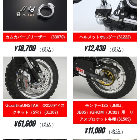
カムカバーブリーザー (33070)
ヘルメットホルダー (31222)
¥18,700
¥12,430
（税込）
（税込）
Gcraft×SUNSTAR Φ250ディス
モンキー125（JB03、
クキット（5穴） (31307)
JB05）/GROM（JC92）用 リ
アスプロケット各種 (31509)
¥61,600
（税込）
¥11,000
（税込）