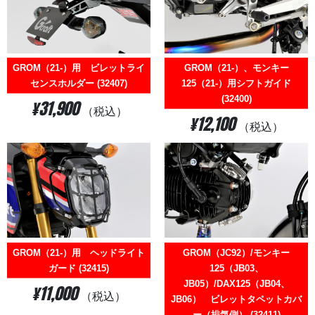
GROM（21-）用 ビレットライ
GROM（21-）、モンキー
センスホルダー (32407)
125（21-）用シフトガイド
(32400)
¥31,900
（税込）
¥12,100
（税込）
GROM（21-）用 ヘッドライト
GROM（JC92）/モンキー
ガード (32415)
125（JB03、
JB05）/DAX125（JB04、
¥11,000
（税込）
JB06） ビレットタペットカバ
ー（排気側） (32411)