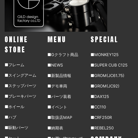
ONLINE
MENU
SPECIAL
STORE
■Gクラフト商品
■MONKEY125
■フレーム
■NEWS
■SUPER CUB C125
■スイングアーム
■新製品情報
■GROM(JC61.75)
■ステップパーツ
■デモ車両
■GROM(JC92)
■ブレーキパーツ
■パーツ装着
■DAX125
■ホイール
■イベント
■CC110
■ハブ
■取扱店MAP
■CRF250R
■駆動パーツ
■納期表
■REBEL250