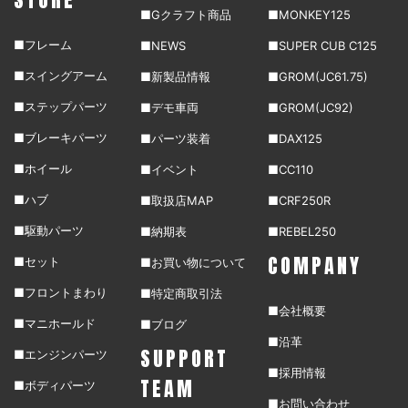
■Gクラフト商品
■MONKEY125
■フレーム
■NEWS
■SUPER CUB C125
■スイングアーム
■新製品情報
■GROM(JC61.75)
■ステップパーツ
■デモ車両
■GROM(JC92)
■ブレーキパーツ
■パーツ装着
■DAX125
■ホイール
■イベント
■CC110
■ハブ
■取扱店MAP
■CRF250R
■駆動パーツ
■納期表
■REBEL250
COMPANY
■セット
■お買い物について
■フロントまわり
■特定商取引法
■会社概要
■マニホールド
■ブログ
■沿革
SUPPORT
■エンジンパーツ
■採用情報
TEAM
■ボディパーツ
■お問い合わせ