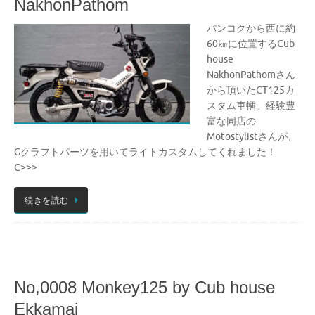
NakhonPathom
バンコクから西に約
60㎞に位置するCub
house
NakhonPathomさん
から頂いたCT125カ
スタム車輌。経験豊
富な同店の
Motostylistさんが、
Gクラフトパーツを用いてライトカスタムしてくれました！
C>>>
続きを読む
No,0008 Monkey125 by Cub house
Ekkamai