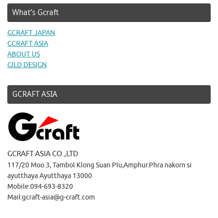
What’s Gcraft
GCRAFT JAPAN
GCRAFT ASIA
ABOUT US
GILD DESIGN
GCRAFT ASIA
GCRAFT ASIA CO.,LTD
117/20 Moo.3, Tambol Klong Suan Plu,Amphur.Phra nakorn si
ayutthaya Ayutthaya 13000
Mobile:094-693-8320
Mail:gcraft-asia@g-craft.com