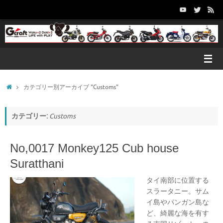
コ
ン
テ
ン
ツ
へ
ス
キ
ホ
カテゴリー別アーカイブ "Customs"
ッ
ー
プ
ム
カテゴリー:
Customs
No,0017 Monkey125 Cub house
Suratthani
タイ南部に位置する
スラータニー。サム
イ島やパンガン島な
ど、綺麗な海を有す