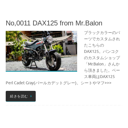
No,0011 DAX125 from Mr.Balon
ブラックカラーのパ
ーツでカスタムされ
たこちらの
DAX125。バンコク
のカスタムショップ
「Mr.Balon」さんか
ら頂きました。ベー
ス車両はDAX125
Perl Cadet Gray(パールカデットグレー)。シートやマフ>>>
続きを読む