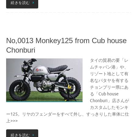
続きを読む
No,0013 Monkey125 from Cub house
Chonburi
タイの貿易の要「レ
ムチャバン港」や、
リゾート地として有
名なパタヤを有する
チョンブリー県にあ
る「Cub house
Chonburi」店さんが
カスタムしたモンキ
ー125。リヤのフェンダーをすべて外し、すっきりした車体に仕
上>>>
続きを読む