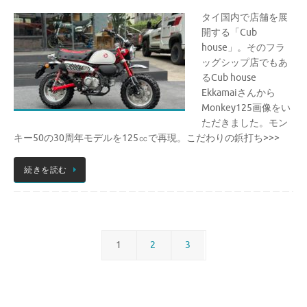
タイ国内で店舗を展
開する「Cub
house」。そのフラ
ッグシップ店でもあ
るCub house
Ekkamaiさんから
Monkey125画像をい
ただきました。モン
キー50の30周年モデルを125㏄で再現。こだわりの鋲打ち>>>
続きを読む
1
2
3