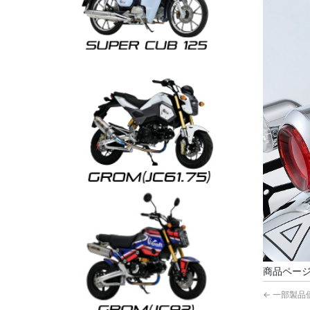
商品ペー
←
一部製品価