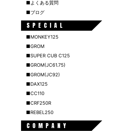
■よくある質問
■ブログ
SPECIAL
■MONKEY125
■GROM
■SUPER CUB C125
■GROM(JC61.75)
■GROM(JC92)
■DAX125
■CC110
■CRF250R
■REBEL250
COMPANY