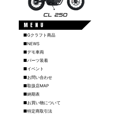
MENU
■Gクラフト商品
■NEWS
■デモ車両
■パーツ装着
■イベント
■お問い合わせ
■取扱店MAP
■納期表
■お買い物について
■特定商取引法