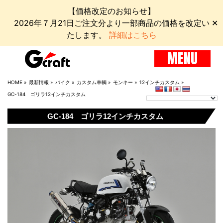
【価格改定のお知らせ】
2026年７月21日ご注文分より一部商品の価格を改定い
✕
たします。
詳細はこちら
MENU
HOME
»
最新情報
»
バイク
»
カスタム車輌
»
モンキー
»
12インチカスタム
»
GC-184 ゴリラ12インチカスタム
GC-184 ゴリラ12インチカスタム