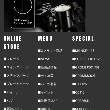
ONLINE
MENU
SPECIAL
STORE
■Gクラフト商品
■MONKEY125
■フレーム
■NEWS
■SUPER CUB C125
■スイングアーム
■新製品情報
■GROM(JC61.75)
■ステップパーツ
■デモ車両
■GROM(JC92)
■ブレーキパーツ
■パーツ装着
■DAX125
■ホイール
■イベント
■CC110
■ハブ
■取扱店MAP
■CRF250R
■駆動パーツ
■納期表
■REBEL250