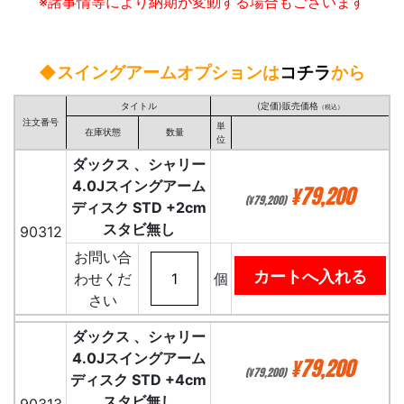
※諸事情等により納期が変動する場合もございます
◆スイングアームオプションは
コチラ
から
タイトル
(定価)販売価格
（税込）
注文番号
単
在庫状態
数量
位
ダックス 、シャリー
4.0Jスイングアーム
¥79,200
(¥79,200)
ディスク STD +2cm
スタビ無し
90312
お問い合
わせくだ
個
さい
ダックス 、シャリー
4.0Jスイングアーム
¥79,200
(¥79,200)
ディスク STD +4cm
スタビ無し