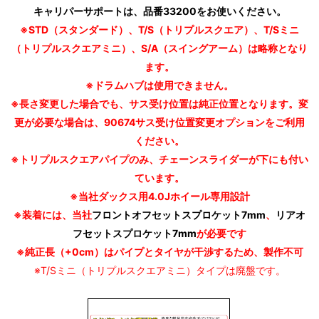
キャリパーサポートは、品番33200をお使いください。
※STD（スタンダード）、T/S（トリプルスクエア）、T/Sミニ
（トリプルスクエアミニ）、S/A（スイングアーム）は略称となり
ます。
※ドラムハブは使用できません。
※長さ変更した場合でも、サス受け位置は純正位置となります。
変
更が必要な場合は、
90674サス受け位置変更オプション
をご利用
ください。
※トリプルスクエアパイプのみ、チェーンスライダーが下にも付い
ています。
※当社ダックス用4.0Jホイール専用設計
※装着には、当社
フロントオフセットスプロケット7mm
、
リアオ
フセットスプロケット7mm
が必要です
※純正長（+0cm）はパイプとタイヤが干渉するため、製作不可
※T/Sミニ（トリプルスクエアミニ）タイプは廃盤です。