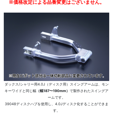
※価格改定による品番変更はございません。
ダックス/シャリー用4.0J（ディスク用）スイングアームは、モン
キーワイドと同じ幅
（幅187〜190mm）
で製作されたスイングア
ームです。
39048ディスクハブを使用し、4.0Jディスク化することができま
す。