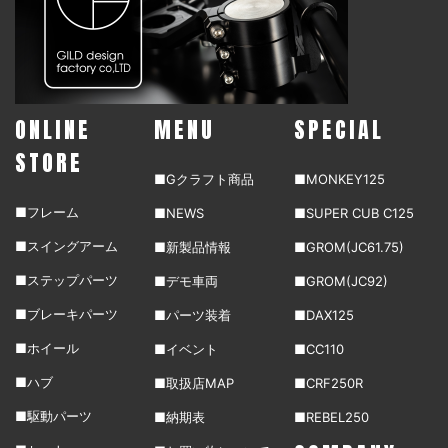
ONLINE
MENU
SPECIAL
STORE
■Gクラフト商品
■MONKEY125
■フレーム
■NEWS
■SUPER CUB C125
■スイングアーム
■新製品情報
■GROM(JC61.75)
■ステップパーツ
■デモ車両
■GROM(JC92)
■ブレーキパーツ
■パーツ装着
■DAX125
■ホイール
■イベント
■CC110
■ハブ
■取扱店MAP
■CRF250R
■駆動パーツ
■納期表
■REBEL250