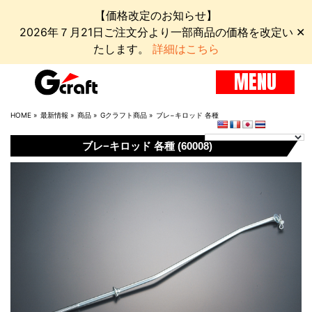
【価格改定のお知らせ】
2026年７月21日ご注文分より一部商品の価格を改定い
✕
たします。
詳細はこちら
MENU
HOME
»
最新情報
»
商品
»
Gクラフト商品
»
ブレ−キロッド 各種
ブレ−キロッド 各種 (60008)