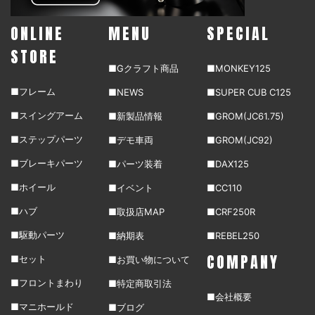
ONLINE
MENU
SPECIAL
STORE
■Gクラフト商品
■MONKEY125
■フレーム
■NEWS
■SUPER CUB C125
■スイングアーム
■新製品情報
■GROM(JC61.75)
■ステップパーツ
■デモ車両
■GROM(JC92)
■ブレーキパーツ
■パーツ装着
■DAX125
■ホイール
■イベント
■CC110
■ハブ
■取扱店MAP
■CRF250R
■駆動パーツ
■納期表
■REBEL250
COMPANY
■セット
■お買い物について
■フロントまわり
■特定商取引法
■会社概要
■マニホールド
■ブログ