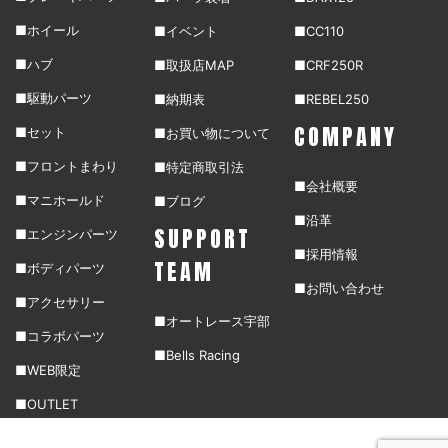
■ホイール
■イベント
■CC110
■ハブ
■取扱店MAP
■CRF250R
■駆動パーツ
■納期表
■REBEL250
COMPANY
■セット
■お買い物について
■フロントまわり
■特定商取引法
■会社概要
■マニホールド
■ブログ
■沿革
SUPPORT
■エンジンパーツ
■採用情報
TEAM
■ボディパーツ
■お問い合わせ
■アクセサリー
■オートレース宇部
■コラボパーツ
■Bells Racing
■WEB限定
■OUTLET