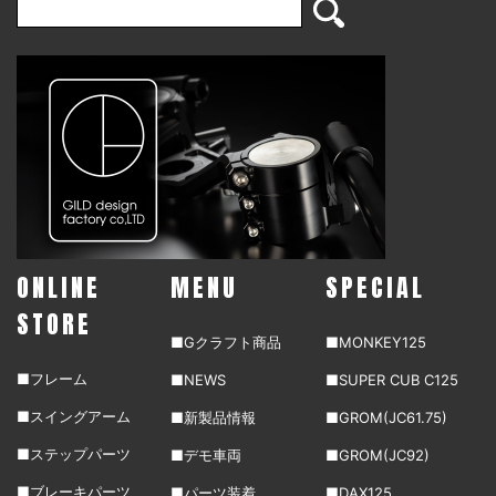
ONLINE
MENU
SPECIAL
STORE
■Gクラフト商品
■MONKEY125
■フレーム
■NEWS
■SUPER CUB C125
■スイングアーム
■新製品情報
■GROM(JC61.75)
■ステップパーツ
■デモ車両
■GROM(JC92)
■ブレーキパーツ
■パーツ装着
■DAX125