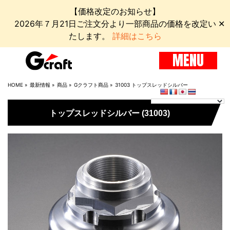
【価格改定のお知らせ】
2026年７月21日ご注文分より一部商品の価格を改定い
✕
たします。
詳細はこちら
MENU
HOME
»
最新情報
»
商品
»
Gクラフト商品
»
31003 トップスレッドシルバー
トップスレッドシルバー (31003)