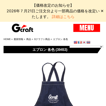
【価格改定のお知らせ】
2026年７月21日ご注文分より一部商品の価格を改定い
✕
たします。
詳細はこちら
MENU
HOME
»
最新情報
»
商品
»
Gクラフト商品
»
エプロン 各色
エプロン 各色 (39453)