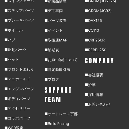
■スイングアーム
■新製品情報
■GROM(JC61.75)
■ステップパーツ
■デモ車両
■GROM(JC92)
■ブレーキパーツ
■パーツ装着
■DAX125
■ホイール
■イベント
■CC110
■ハブ
■取扱店MAP
■CRF250R
■駆動パーツ
■納期表
■REBEL250
COMPANY
■セット
■お買い物について
■フロントまわり
■特定商取引法
■会社概要
■マニホールド
■ブログ
■沿革
SUPPORT
■エンジンパーツ
■採用情報
TEAM
■ボディパーツ
■お問い合わせ
■アクセサリー
■オートレース宇部
■コラボパーツ
■Bells Racing
■WEB限定