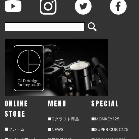
ONLINE
MENU
SPECIAL
STORE
■Gクラフト商品
■MONKEY125
■フレーム
■NEWS
■SUPER CUB C125