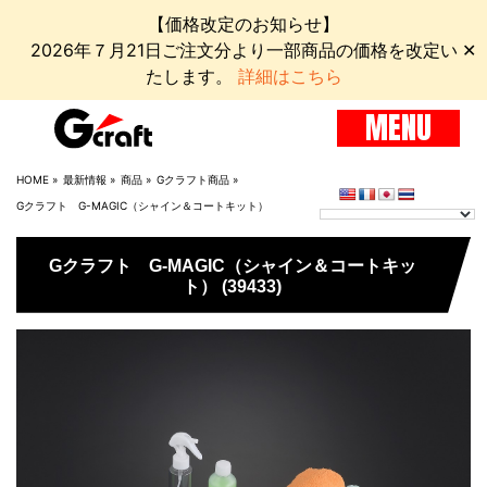
【価格改定のお知らせ】
2026年７月21日ご注文分より一部商品の価格を改定い
✕
たします。
詳細はこちら
MENU
HOME
»
最新情報
»
商品
»
Gクラフト商品
»
Gクラフト G-MAGIC（シャイン＆コートキット）
Gクラフト G-MAGIC（シャイン＆コートキッ
ト） (39433)