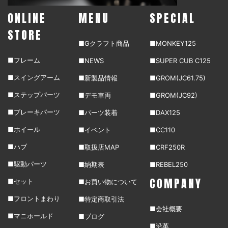
ONLINE
MENU
SPECIAL
STORE
■Gクラフト商品
■MONKEY125
■フレーム
■NEWS
■SUPER CUB C125
■スイングアーム
■新製品情報
■GROM(JC61.75)
■ステップパーツ
■デモ車両
■GROM(JC92)
■ブレーキパーツ
■パーツ装着
■DAX125
■ホイール
■イベント
■CC110
■ハブ
■取扱店MAP
■CRF250R
■駆動パーツ
■納期表
■REBEL250
COMPANY
■セット
■お買い物について
■フロントまわり
■特定商取引法
■会社概要
■マニホールド
■ブログ
■沿革