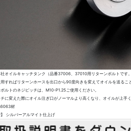
社オイルキャッチタンク（品番37006、37010用リターンボルトです
使用すればリターンホースを出口から90度向きを変えてオイルを送るこ
ボルトのネジピッチは、M10-P1.25ご使用ください。
ッチに変えた際にオイル注ぎ口がノーマルより高くなり、オイルが上手
6063材
】 シルバーアルマイト仕上げ