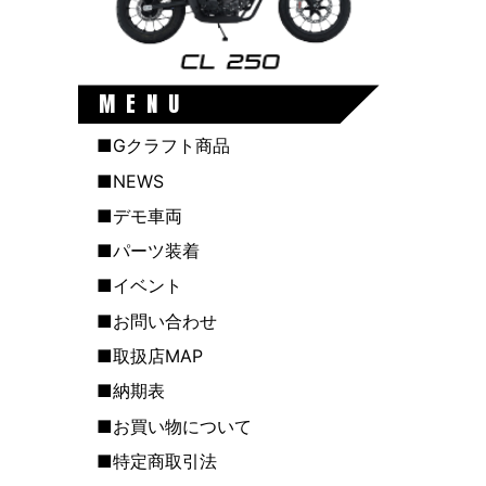
MENU
■Gクラフト商品
■NEWS
■デモ車両
■パーツ装着
■イベント
■お問い合わせ
■取扱店MAP
■納期表
■お買い物について
■特定商取引法