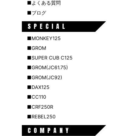
■よくある質問
■ブログ
SPECIAL
■MONKEY125
■GROM
■SUPER CUB C125
■GROM(JC61.75)
■GROM(JC92)
■DAX125
■CC110
■CRF250R
■REBEL250
COMPANY