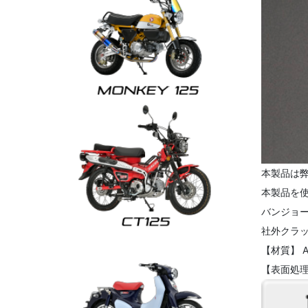
本製品は弊
本製品を
バンジョー
社外クラ
【材質】 A
【表面処理