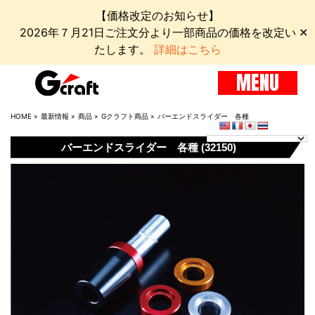
【価格改定のお知らせ】
2026年７月21日ご注文分より一部商品の価格を改定い
✕
たします。
詳細はこちら
MENU
HOME
»
最新情報
»
商品
»
Gクラフト商品
»
バーエンドスライダー 各種
バーエンドスライダー 各種 (32150)