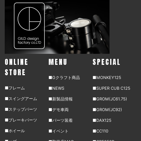
ONLINE
MENU
SPECIAL
STORE
■Gクラフト商品
■MONKEY125
■フレーム
■NEWS
■SUPER CUB C125
■スイングアーム
■新製品情報
■GROM(JC61.75)
■ステップパーツ
■デモ車両
■GROM(JC92)
■ブレーキパーツ
■パーツ装着
■DAX125
■ホイール
■イベント
■CC110