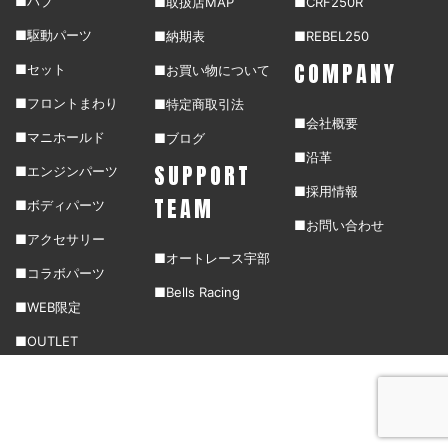
■ハブ
■取扱店MAP
■CRF250R
■駆動パーツ
■納期表
■REBEL250
COMPANY
■セット
■お買い物について
■フロントまわり
■特定商取引法
■会社概要
■マニホールド
■ブログ
■沿革
SUPPORT
■エンジンパーツ
■採用情報
TEAM
■ボディパーツ
■お問い合わせ
■アクセサリー
■オートレース宇部
■コラボパーツ
■Bells Racing
■WEB限定
■OUTLET
©G’craft. All rights reserved.