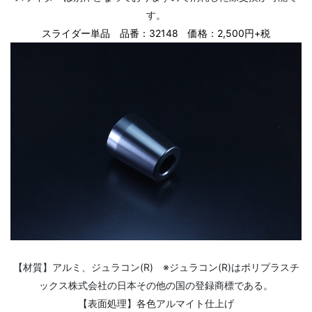
す。
スライダー単品 品番：32148 価格：2,500円+税
【材質】アルミ、ジュラコン(R) ※ジュラコン(R)はポリプラスチ
ックス株式会社の日本その
他の国の登録商標である。
【表面処理】各色アルマイト仕上げ