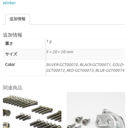
Winker
MSX/GROM
個
追加情報
追加情報
1 g
重さ
5 × 20 × 20 mm
サイズ
Color
SILVER-GCT00070, BLACK-GCT00071, GOLD-
GCT00072, RED-GCT00073, BLUE-GCT00074
関連商品