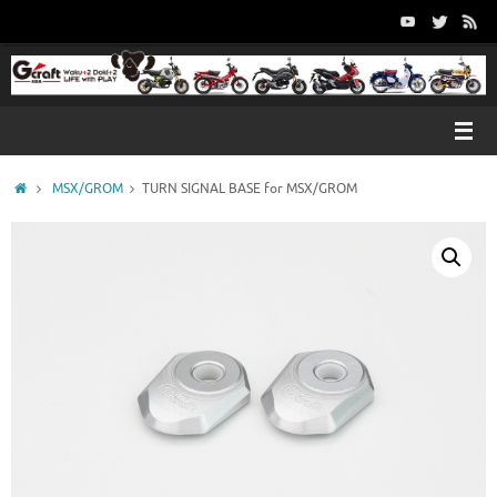
コ
ン
テ
ン
ツ
へ
ス
キ
ホ
MSX/GROM
TURN SIGNAL BASE for MSX/GROM
ッ
ー
プ
ム