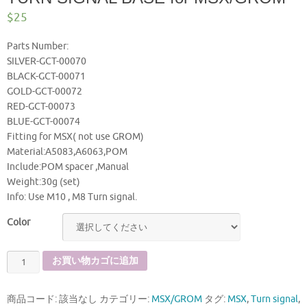
$
25
Parts Number:
SILVER-GCT-00070
BLACK-GCT-00071
GOLD-GCT-00072
RED-GCT-00073
BLUE-GCT-00074
Fitting for MSX( not use GROM)
Material:A5083,A6063,POM
Include:POM spacer ,Manual
Weight:30g (set)
Info: Use M10 , M8 Turn signal.
Color
TURN
お買い物カゴに追加
SIGNAL
BASE
商品コード:
該当なし
カテゴリー:
MSX/GROM
タグ:
MSX
,
Turn signal
,
for