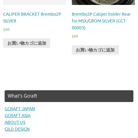
CALIPER BRACKET Brembo2P
Brembo2P Caliper holder Rear
SILVER
for MSX/GROM SILVER (GCT-
00003)
$
40
$
60
お買い物カゴに追加
お買い物カゴに追加
What’s Gcraft
GCRAFT JAPAN
GCRAFT ASIA
ABOUT US
GILD DESIGN