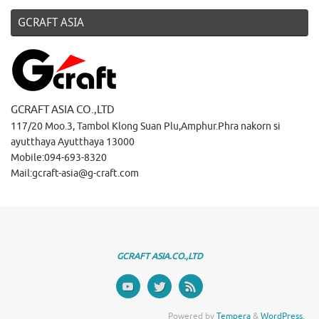
GCRAFT ASIA
GCRAFT ASIA CO.,LTD
117/20 Moo.3, Tambol Klong Suan Plu,Amphur.Phra nakorn si
ayutthaya Ayutthaya 13000
Mobile:094-693-8320
Mail:gcraft-asia@g-craft.com
GCRAFT ASIA.CO.,LTD
Powered by
Tempera
&
WordPress.