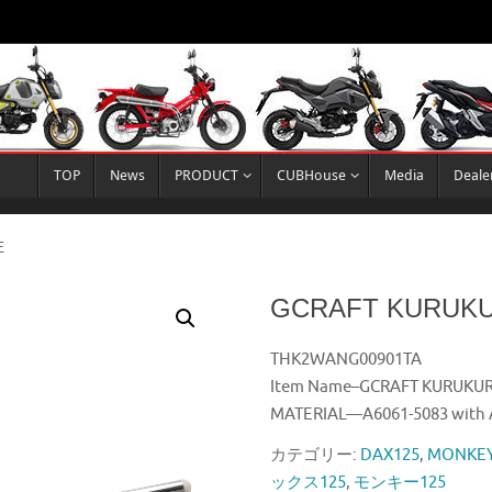
TOP
News
PRODUCT
CUBHouse
Media
Deale
E
GCRAFT KURUK
THK2WANG00901TA
Item Name–GCRAFT KURUKU
MATERIAL—A6061-5083 with 
カテゴリー:
DAX125
,
MONKEY
ックス125
,
モンキー125