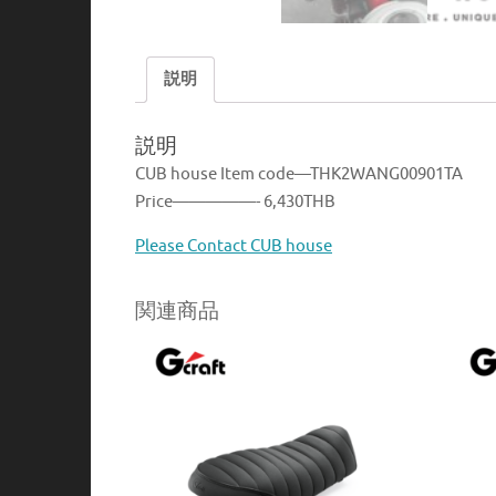
説明
説明
CUB house Item code—THK2WANG00901TA
Price—————- 6,430THB
Please Contact CUB house
関連商品