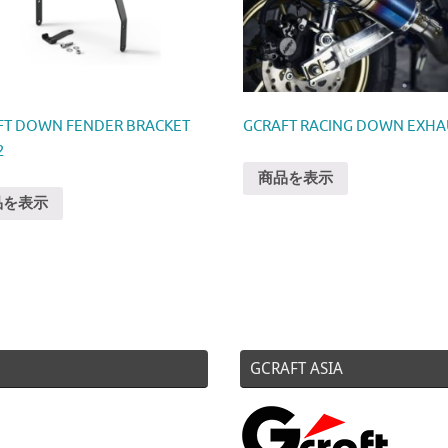
FT DOWN FENDER BRACKET
GCRAFT RACING DOWN EXHA
2
商品を表示
品を表示
GCRAFT ASIA