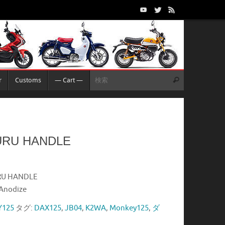
検索:
r
Customs
— Cart —
検索
URU HANDLE
RU HANDLE
Anodize
125
タグ:
DAX125
,
JB04
,
K2WA
,
Monkey125
,
ダ