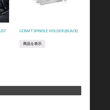
UST
GCRAFT SPINDLE HOLDER (BLACK)
商品を表示