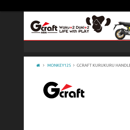
コ
ン
テ
ン
ツ
へ
コ
ス
ン
キ
テ
ッ
ン
ホ
MONKEY125
GCRAFT KURUKURU HANDL
ツ
プ
ー
へ
ム
ス
キ
ッ
プ