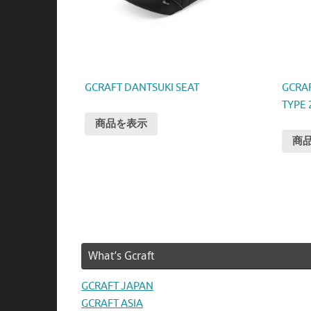
GCRAFT DANTSUKI SEAT
GCRA
TYPE 
商品を表示
商
What’s Gcraft
GCRAFT JAPAN
GCRAFT ASIA