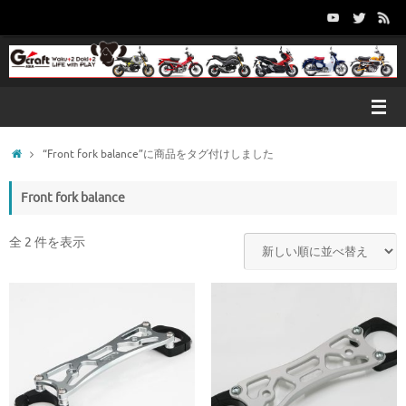
コ
ン
テ
ン
ツ
へ
ス
キ
ホ
“Front fork balance”に商品をタグ付けしました
ッ
ー
プ
ム
Front fork balance
全 2 件を表示