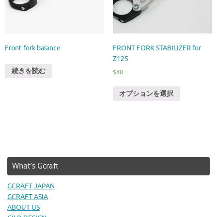
Front fork balance
FRONT FORK STABILIZER for
Z125
続きを読む
$
80
オプションを選択
What’s Gcraft
GCRAFT JAPAN
GCRAFT ASIA
ABOUT US