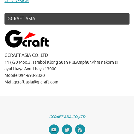
GILD DESIGN
GCRAFT ASIA
GCRAFT ASIA CO.,LTD
117/20 Moo.3, Tambol Klong Suan Plu,Amphur.Phra nakorn si
ayutthaya Ayutthaya 13000
Mobile:094-693-8320
Mail:gcraft-asia@g-craft.com
GCRAFT ASIA.CO.,LTD