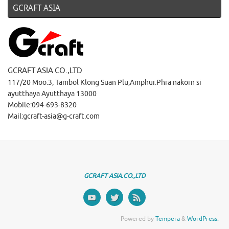
GCRAFT ASIA
GCRAFT ASIA CO.,LTD
117/20 Moo.3, Tambol Klong Suan Plu,Amphur.Phra nakorn si
ayutthaya Ayutthaya 13000
Mobile:094-693-8320
Mail:gcraft-asia@g-craft.com
GCRAFT ASIA.CO.,LTD
Powered by
Tempera
&
WordPress.