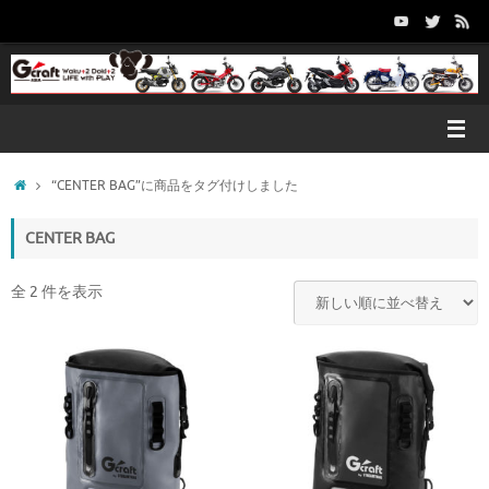
コ
ン
テ
ン
ツ
へ
ス
キ
ホ
“CENTER BAG”に商品をタグ付けしました
ッ
ー
プ
ム
CENTER BAG
全 2 件を表示